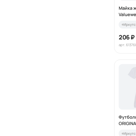
Майка ж
Valuewe
Иркутс
206 ₽
арт. 61376
Футбол
ORIGINA
Иркутс