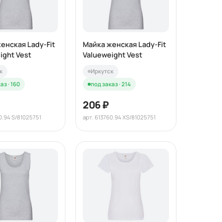
енская Lady-Fit
Майка женская Lady-Fit
ight Vest
Valueweight Vest
к
Иркутск
аз · 160
под заказ · 214
206 ₽
0.94 S/81025751
арт. 613760.94 XS/81025751