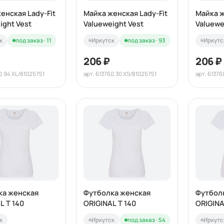
енская Lady-Fit
Майка женская Lady-Fit
Майка ж
ight Vest
Valueweight Vest
Valuewe
к
под заказ · 11
Иркутск
под заказ · 93
Иркутс
206 ₽
206 ₽
0.94 XL/81025751
арт. 613760.30 XS/81025751
арт. 61376
ка женская
Футболка женская
Футбол
L T 140
ORIGINAL T 140
ORIGINA
к
Иркутск
под заказ · 54
Иркутс