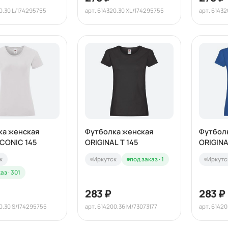
0.30 L/174295755
арт. 614320.30 XL/174295755
арт. 6143
ка женская
Футболка женская
Футбол
ICONIC 145
ORIGINAL T 145
ORIGINA
к
Иркутск
под заказ · 1
Иркутс
аз · 301
283 ₽
283 ₽
20.30 S/174295755
арт. 614200.36 M/73073177
арт. 61420