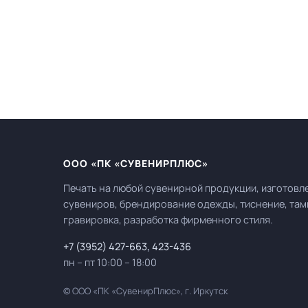
ООО «ПК «СУВЕНИРПЛЮС»
Печать на любой сувенирной продукции, изготовл
сувениров, брендирование одежды, тиснение, там
гравировка, разработка фирменного стиля.
+7 (3952) 427-663
,
423-436
пн – пт 10:00 – 18:00
© ООО «ПК «СувенирПлюс», г. Иркутск