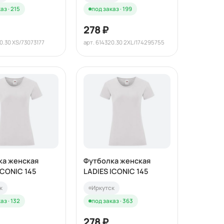
аз · 215
под заказ · 199
278 ₽
0.30 XS/73073177
арт. 614320.30 2XL/174295755
ка женская
Футболка женская
ICONIC 145
LADIES ICONIC 145
к
Иркутск
аз · 132
под заказ · 363
278 ₽