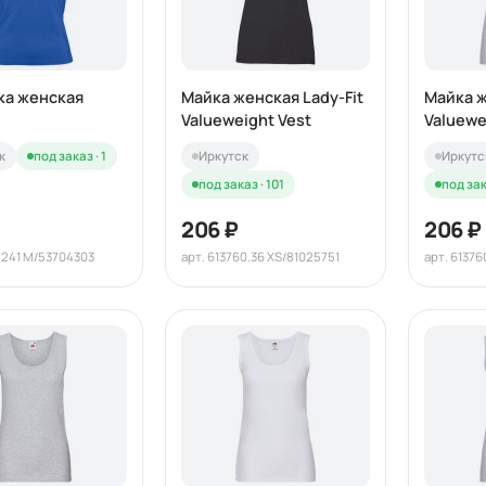
ка женская
Майка женская Lady-Fit
Майка ж
Valueweight Vest
Valuewe
к
под заказ · 1
Иркутск
Иркутс
под заказ · 101
под зак
206 ₽
206 ₽
4.241 M/53704303
арт. 613760.36 XS/81025751
арт. 61376