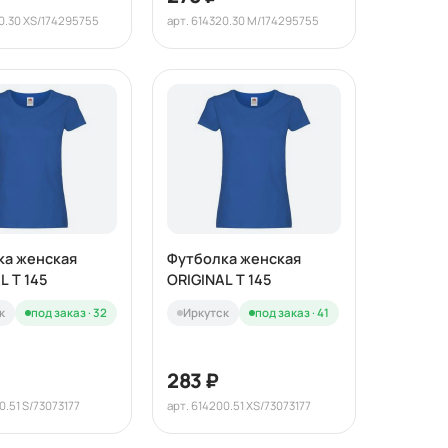
20.30 XS/174295755
арт. 614320.30 M/174295755
ка женская
Футболка женская
L T 145
ORIGINAL T 145
к
под заказ · 32
Иркутск
под заказ · 41
283 ₽
0.51 S/73073177
арт. 614200.51 XS/73073177