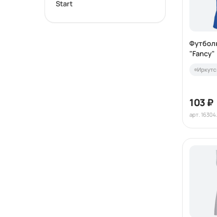
Start
Футбол
"Fancy"
Иркутс
103 ₽
арт. 1630