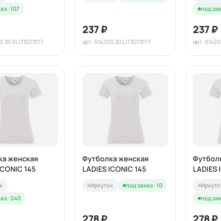
аз · 107
под зак
237 ₽
237 ₽
0.30 XL/73073177
арт. 614200.30 L/73073177
арт. 61420
ка женская
Футболка женская
Футбол
ICONIC 145
LADIES ICONIC 145
LADIES 
к
Иркутск
под заказ · 10
Иркутс
аз · 240
под зак
278 ₽
278 ₽