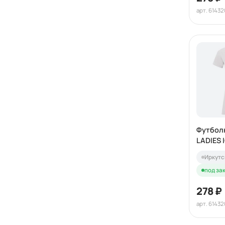
арт. 61432
Футбол
LADIES 
Иркутс
под зак
278 ₽
арт. 6143