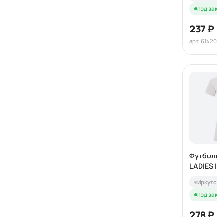
под зак
237 ₽
арт. 61420
Футбол
LADIES 
Иркутс
под зак
278 ₽