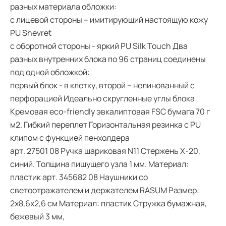
разных материала обложки:
с лицевой стороны – имитирующий настоящую кожу
PU Shevret
с оборотной стороны - яркий PU Silk Touch Два
разных внутренних блока по 96 страниц соединены
под одной обложкой:
первый блок - в клетку, второй – нелинованный c
перфорацией Идеально скругленные углы блока
Кремовая eco-friendly эвкалиптовая FSC бумага 70 г
м2. Гибкий переплет Горизонтальная резинка с PU
клипом с функцией пенхолдера
арт. 27501 08 Ручка шариковая N11 Стержень X-20,
синий. Толщина пишущего узла 1 мм. Материал:
пластик арт. 345682 08 Наушники со
светоотражателем и держателем RASUM Размер:
2х8,6х2,6 см Материал: пластик Стружка бумажная,
бежевый 3 мм,