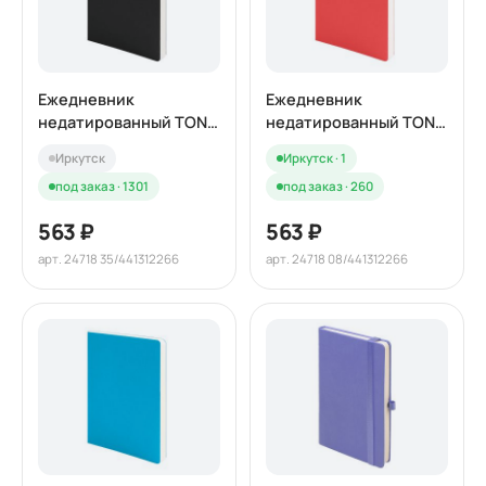
Ежедневник
Ежедневник
недатированный TONY,
недатированный TONY,
А5, черный, кремовый
А5, красный, кремовый
Иркутск
Иркутск · 1
блок в клетку
блок в клетку
под заказ · 1301
под заказ · 260
563 ₽
563 ₽
арт. 24718 35/441312266
арт. 24718 08/441312266