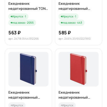
Ежедневник
Ежедневник
недатированный TONY,
недатированный
А5, лазурный,
HAMILTON, A5,
Иркутск · 1
Иркутск · 1
кремовый блок в
сиреневый, кремовый
под заказ · 2055
под заказ · 443
клетку
блок
563 ₽
585 ₽
арт. 24718 31/441312266
арт. 24614 20/553227810
Ежедневник
Ежедневник
недатированный
недатированный
HAMILTON, A5, темно-
HAMILTON, A5, алый,
Иркутск
Иркутск