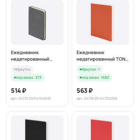
Ежедневник
Ежедневник
недатированный
недатированный TONY,
SALLY, A6, серый,
А5, оранжевый,
Иркутск
Иркутск · 1
кремовый блок в
кремовый блок в
под заказ · 373
под заказ · 1682
линейку
клетку
514 ₽
563 ₽
арт. 24731 29/541140616
арт. 24718 05/441312266