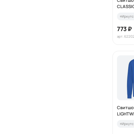
Свитшо
CLASSI
280
Иркутс
773 ₽
арт. 6220
Свитшот
LIGHTWE
SWEAT 
Иркутс