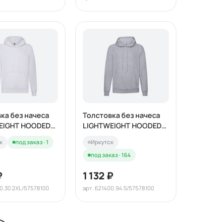
ка без начеса
Толстовка без начеса
EIGHT HOODED
LIGHTWEIGHT HOODED
240
SWEAT 240
к
под заказ · 1
Иркутск
под заказ · 164
₽
1 132 ₽
00.30 2XL/57578100
арт. 621400.94 S/57578100