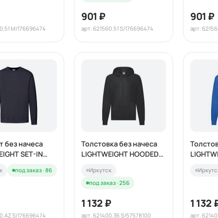
901 ₽
901 ₽
60.51 M/176696474
арт. 621560.51 S/176696474
арт. 6215
 без начеса
Толстовка без начеса
Толстов
IGHT SET-IN
LIGHTWEIGHT HOODED
LIGHTW
240
SWEAT 240
SWEAT 
к
под заказ · 86
Иркутск
Иркутс
под заказ · 256
1 132 ₽
1 132 
60.AZ S/176696474
арт. 621400.36 S/57578100
арт. 6214