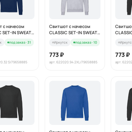
т с начесом
Свитшот с начесом
Свитшо
C SET-IN SWEAT
CLASSIC SET-IN SWEAT
CLASSI
280
280
к
под заказ · 31
Иркутск
под заказ · 10
Иркутс
773 ₽
773 ₽
20.32 S/79658885
арт. 622020.94 2XL/79658885
арт. 6220