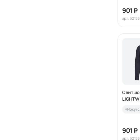
901 ₽
арт. 6215
Свитшот
LIGHTWE
SWEAT 
Иркутс
901 ₽
арт. 6215