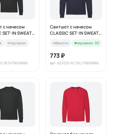
т с начесом
Свитшот с начесом
C SET-IN SWEAT
CLASSIC SET-IN SWEAT
280
к
под заказ
Иркутск
под заказ · 33
773 ₽
20.36 S/79658885
арт. 622020.AZ 2XL/79658885