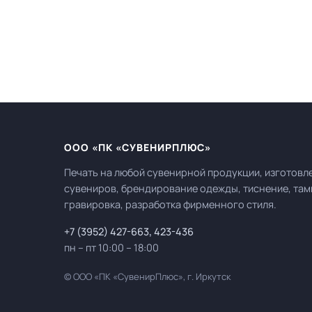
ООО «ПК «СУВЕНИРПЛЮС»
Печать на любой сувенирной продукции, изготовл
сувениров, брендирование одежды, тиснение, там
гравировка, разработка фирменного стиля.
+7 (3952) 427-663
,
423-436
пн – пт 10:00 – 18:00
© ООО «ПК «СувенирПлюс», г. Иркутск