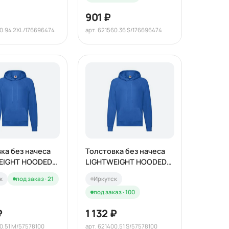
901 ₽
60.94 2XL/176696474
арт. 621560.36 S/176696474
ка без начеса
Толстовка без начеса
EIGHT HOODED
LIGHTWEIGHT HOODED
240
SWEAT 240
к
под заказ · 21
Иркутск
под заказ · 100
₽
1 132 ₽
00.51 M/57578100
арт. 621400.51 S/57578100