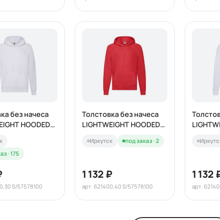
ка без начеса
Толстовка без начеса
Толстов
EIGHT HOODED
LIGHTWEIGHT HOODED
LIGHTW
240
SWEAT 240
SWEAT 
к
Иркутск
под заказ · 2
Иркутс
аз · 175
₽
1 132 ₽
1 132 
00.30 S/57578100
арт. 621400.40 S/57578100
арт. 6214