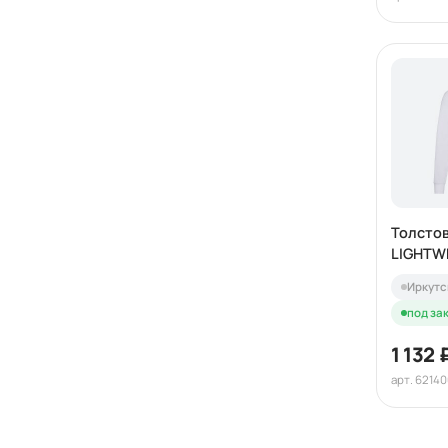
Толстов
LIGHTW
SWEAT 
Иркутс
под зак
1 132 
арт. 6214