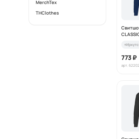
MerchTex
THClothes
Свитшо
CLASSI
280
Иркутс
773 ₽
арт. 6220