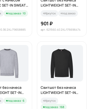
т с начесом
Свитшот без начеса
C SET-IN SWEAT
LIGHTWEIGHT SET-IN
SWEAT 240
к
под заказ · 10
Иркутск
под заказ
901 ₽
20.36 2XL/79658885
арт. 621560.40 2XL/176696474
 без начеса
Свитшот без начеса
IGHT SET-IN
LIGHTWEIGHT SET-IN
240
SWEAT 240
к
под заказ · 6
Иркутск
под заказ · 168