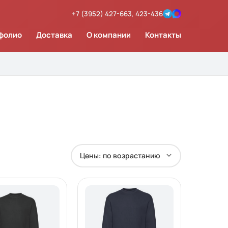
+7 (3952) 427-663
,
423-436
фолио
Доставка
О компании
Контакты