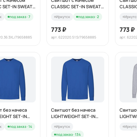
т с начесом
Свитшот с начесом
Свитшо
C SET-IN SWEAT
CLASSIC SET-IN SWEAT
CLASSI
280
280
к
под заказ · 7
Иркутск
под заказ · 2
Иркутс
773 ₽
773 ₽
20.36 3XL/79658885
арт. 622020.51 S/79658885
арт. 6220
 без начеса
Свитшот без начеса
Свитшот
IGHT SET-IN
LIGHTWEIGHT SET-IN
LIGHTWE
240
SWEAT 240
SWEAT 
к
под заказ · 14
Иркутск
Иркутс
под заказ · 134