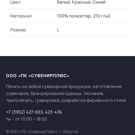
Цвет
Белый, Красный, Синий
Материал
100% полиэстер, 210 г/м2
Размер
L
ООО «ПК «СУВЕНИРПЛЮС»
Печать на любой сувенирной продукции, изготовление
сувениров, брендирование одежды, тиснение,
тампопечать, гравировка, разработка фирменного стиля.
+7 (3952) 427-663
,
423-436
пн – пт 10:00 – 18:00
© ООО «ПК «СувенирПлюс», г. Иркутск